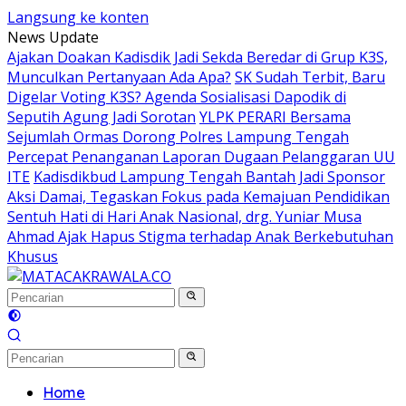
Langsung ke konten
News Update
Ajakan Doakan Kadisdik Jadi Sekda Beredar di Grup K3S,
Munculkan Pertanyaan Ada Apa?
SK Sudah Terbit, Baru
Digelar Voting K3S? Agenda Sosialisasi Dapodik di
Seputih Agung Jadi Sorotan
YLPK PERARI Bersama
Sejumlah Ormas Dorong Polres Lampung Tengah
Percepat Penanganan Laporan Dugaan Pelanggaran UU
ITE
Kadisdikbud Lampung Tengah Bantah Jadi Sponsor
Aksi Damai, Tegaskan Fokus pada Kemajuan Pendidikan
Sentuh Hati di Hari Anak Nasional, drg. Yuniar Musa
Ahmad Ajak Hapus Stigma terhadap Anak Berkebutuhan
Khusus
Home