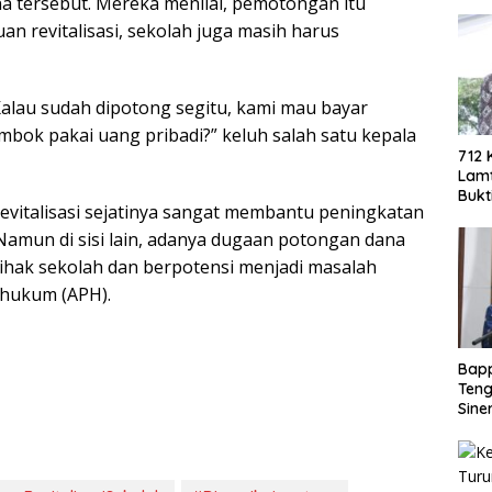
tersebut. Mereka menilai, pemotongan itu
n revitalisasi, sekolah juga masih harus
 Kalau sudah dipotong segitu, kami mau bayar
bok pakai uang pribadi?” keluh salah satu kepala
712 
Lamt
Bukt
revitalisasi sejatinya sangat membantu peningkatan
Berh
Eko
amun di sisi lain, adanya dugaan potongan dana
ihak sekolah dan berpotensi menjadi masalah
 hukum (APH).
Bap
Teng
Sine
Doro
PAD