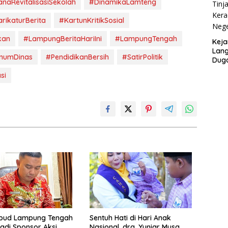
naRevitalisasiSekolah
#DinamikaLamteng
rikaturBerita
#KartunKritikSosial
kan
#LampungBeritaHariIni
#LampungTengah
Keja
Lang
numDinas
#PendidikanBersih
#SatirPolitik
Duga
SMA 
si
kbud Lampung Tengah
Sentuh Hati di Hari Anak
adi Sponsor Aksi
Nasional, drg. Yuniar Musa