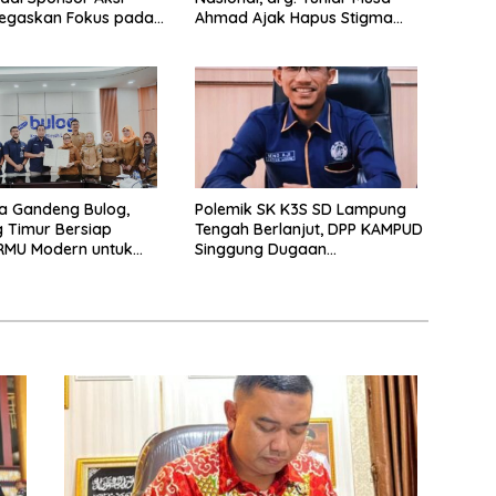
Tegaskan Fokus pada
Ahmad Ajak Hapus Stigma
n Pendidikan
terhadap Anak Berkebutuhan
Khusus
la Gandeng Bulog,
Polemik SK K3S SD Lampung
 Timur Bersiap
Tengah Berlanjut, DPP KAMPUD
RMU Modern untuk
Singgung Dugaan
 Ketahanan Pangan
Maladministrasi