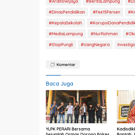
#ArditoWijaya
#BeritaLampung
#Da
#DinasPendidikan
#Fee15Persen
#Ka
#KepalaSekolah
#KorupsiDanaPendidi
#MediaLampung
#NurRohman
#Ok
#StopPungli
#UangNegara
Investiga
Komentar
Baca Juga
YLPK PERARI Bersama
Kadisdi
Sejumlah Ormas Dorong Polres
Bantah J