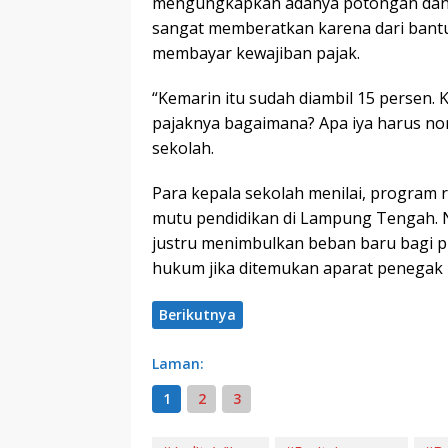
mengungkapkan adanya potongan dana 
sangat memberatkan karena dari bantua
membayar kewajiban pajak.
“Kemarin itu sudah diambil 15 persen.
pajaknya bagaimana? Apa iya harus nom
sekolah.
Para kepala sekolah menilai, program 
mutu pendidikan di Lampung Tengah. N
justru menimbulkan beban baru bagi p
hukum jika ditemukan aparat penegak
Berikutnya
Laman:
1
2
3