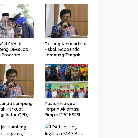
KPM PKH di
Dorong Kemandirian
eng Diwisuda,
Fiskal, Bappenda
i Program
Lampung Tengah
asil Angkat
Bentuk Tim SIGERMAS
nomi Warga
PAK-SI 2025
penda Lampung
Raston Nawawi
ah Perkuat
Terpilih Aklamasi
rgi Antar OPD,
Pimpin DPC KSPSI
ng Optimalisasi
Lampung Tengah,
 Tahun 2025
Siap Perjuangkan
Kesejahteraan Buruh