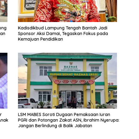
ong
Kadisdikbud Lampung Tengah Bantah Jadi
nan
Sponsor Aksi Damai, Tegaskan Fokus pada
Kemajuan Pendidikan
r
LSM MABES Soroti Dugaan Pemaksaan Iuran
Anak
PGRI dan Potongan Zakat ASN, Ibrahim Nyerupa:
Jangan Berlindung di Balik Jabatan