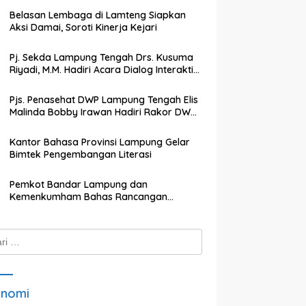
Belasan Lembaga di Lamteng Siapkan
Aksi Damai, Soroti Kinerja Kejari
Pj. Sekda Lampung Tengah Drs. Kusuma
Riyadi, M.M. Hadiri Acara Dialog Interaktif
dengan TVRI Lampung
Pjs. Penasehat DWP Lampung Tengah Elis
Malinda Bobby Irawan Hadiri Rakor DWP
Kabupaten Lampung Tengah
Kantor Bahasa Provinsi Lampung Gelar
Bimtek Pengembangan Literasi
Pemkot Bandar Lampung dan
Kemenkumham Bahas Rancangan
Perwali Tentang Tanah dan Bangunan
k:
onomi