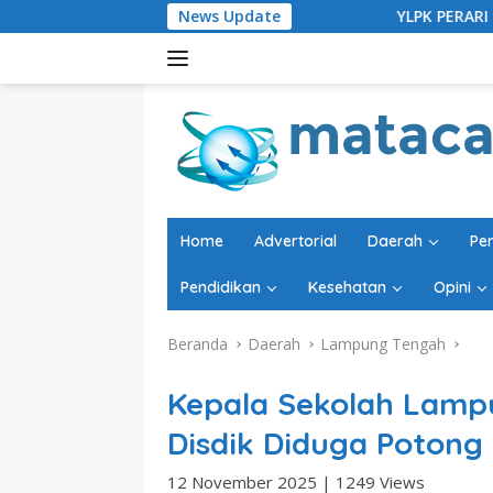
Langsung
News Update
YLPK PERARI Bersama Sejumlah Ormas 
ke
konten
Home
Advertorial
Daerah
Pe
Pendidikan
Kesehatan
Opini
Beranda
Daerah
Lampung Tengah
Kepala Sekolah Lamp
Disdik Diduga Potong 
12 November 2025
|
1249 Views