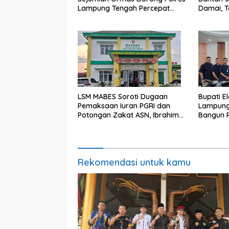
Lampung Tengah Percepat
Damai, 
Penanganan Laporan Dugaan
Kemajua
Pelanggaran UU ITE
LSM MABES Soroti Dugaan
Bupati E
Pemaksaan Iuran PGRI dan
Lampung
Potongan Zakat ASN, Ibrahim
Bangun 
Nyerupa: Jangan Berlindung di
Perkuat
Balik Jabatan
Rekomendasi untuk kamu