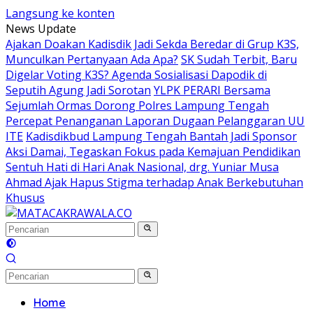
Langsung ke konten
News Update
Ajakan Doakan Kadisdik Jadi Sekda Beredar di Grup K3S,
Munculkan Pertanyaan Ada Apa?
SK Sudah Terbit, Baru
Digelar Voting K3S? Agenda Sosialisasi Dapodik di
Seputih Agung Jadi Sorotan
YLPK PERARI Bersama
Sejumlah Ormas Dorong Polres Lampung Tengah
Percepat Penanganan Laporan Dugaan Pelanggaran UU
ITE
Kadisdikbud Lampung Tengah Bantah Jadi Sponsor
Aksi Damai, Tegaskan Fokus pada Kemajuan Pendidikan
Sentuh Hati di Hari Anak Nasional, drg. Yuniar Musa
Ahmad Ajak Hapus Stigma terhadap Anak Berkebutuhan
Khusus
Home