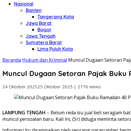
Nasional
Banten
Tangerang Kota
Jawa Barat
Bogor
Jawa Tengah
Sumatera Barat
Lima Puluh Kota
Beranda
Hukum dan Kriminal
Muncul Dugaan Setoran Paja
Muncul Dugaan Setoran Pajak Buku 
24 Oktober 2025
25 Oktober 2025
|
2776 views
LAMPUNG TENGAH
– Belum reda isu jual beli seragam 
muncul persoalan baru. Kali ini, (Sr) diduga meminta seto
Informasi itu disampaikan oleh seorang narasumber berinis