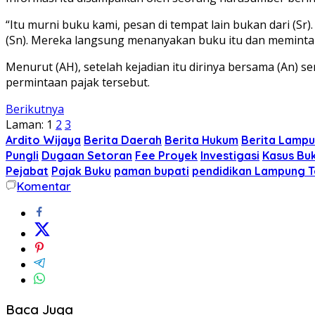
“Itu murni buku kami, pesan di tempat lain bukan dari (Sr)
(Sn). Mereka langsung menanyakan buku itu dan meminta pa
Menurut (AH), setelah kejadian itu dirinya bersama (An
permintaan pajak tersebut.
Berikutnya
Laman:
1
2
3
Ardito Wijaya
Berita Daerah
Berita Hukum
Berita Lamp
Pungli
Dugaan Setoran
Fee Proyek
Investigasi
Kasus Bu
Pejabat
Pajak Buku
paman bupati
pendidikan Lampung 
Komentar
Baca Juga