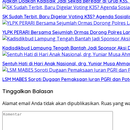
Ajakan Doakan Kadisdik Jadi Sekda Beredar di Grup K3S
SK Sudah Terbit, Baru Digelar Voting K3S? Agenda Sosiali
YLPK PERARI Bersama Sejumlah Ormas Dorong Polres L
Kadisdikbud Lampung Tengah Bantah Jadi Sponsor Aksi 
Sentuh Hati di Hari Anak Nasional, drg. Yuniar Musa Ah
LSM MABES Soroti Dugaan Pemaksaan Iuran PGRI dan Poto
Tinggalkan Balasan
Alamat email Anda tidak akan dipublikasikan.
Ruas yang wa