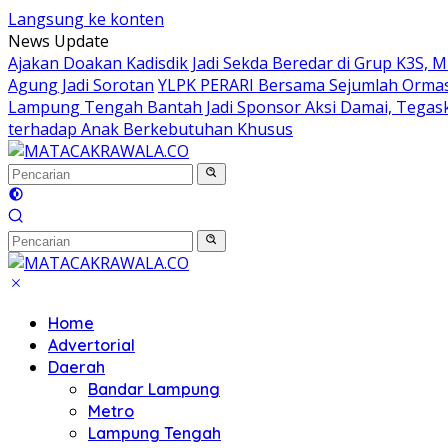
Langsung ke konten
News Update
Ajakan Doakan Kadisdik Jadi Sekda Beredar di Grup K3S, 
Agung Jadi Sorotan
YLPK PERARI Bersama Sejumlah Orma
Lampung Tengah Bantah Jadi Sponsor Aksi Damai, Tegas
terhadap Anak Berkebutuhan Khusus
Home
Advertorial
Daerah
Bandar Lampung
Metro
Lampung Tengah