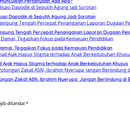
, Munculkan Pertanyaan Ada Apa?
sasi Dapodik di Seputih Agung Jadi Sorotan
ampung Tengah Percepat Penanganan Laporan Dugaan Pel
Damai, Tegaskan Fokus pada Kemajuan Pendidikan
mad Ajak Hapus Stigma terhadap Anak Berkebutuhan Khusus
ngan Zakat ASN, Ibrahim Nyerupa: Jangan Berlindung di B
jib ditandai
*