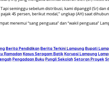
. Tapi seminggu sebelum distribusi, kami dipanggil (Sr) dan 
jak 45 persen, berikut modal,” ungkap (AH) saat dihubungi
) sempat menemui “sang penguasa” dan “wakil penguasa” La
ung
Berita Pendidikan
Berita Terkini Lampung
Bupati Lam
ku Ramadan
Kasus Seragam Batik
Korupsi Lampung
Lampu
Tengah
Pengadaan Buku
Pungli Sekolah
Setoran Proyek
S