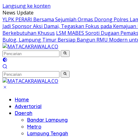
Langsung ke konten
News Update
YLPK PERARI Bersama Sejumlah Ormas Dorong Polres La
Jadi Sponsor Aksi Damai, Tegaskan Fokus pada Kemajuan 
Berkebutuhan Khusus
LSM MABES Soroti Dugaan Pemaksaa
Bulog, Lampung Timur Bersiap Bangun RMU Modern unt
Home
Advertorial
Daerah
Bandar Lampung
Metro
Lampung Tengah