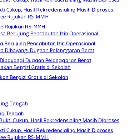
i Cukup, Hasil Rekredensialing Masih Diproses
Fee Rujukan RS-MMH
a Berujung Pencabutan Izin Operasional
a Dibayangi Dugaan Pelanggaran Berat
n Bergizi Gratis di Sekolah
ung Tengah
i Cukup, Hasil Rekredensialing Masih Diproses