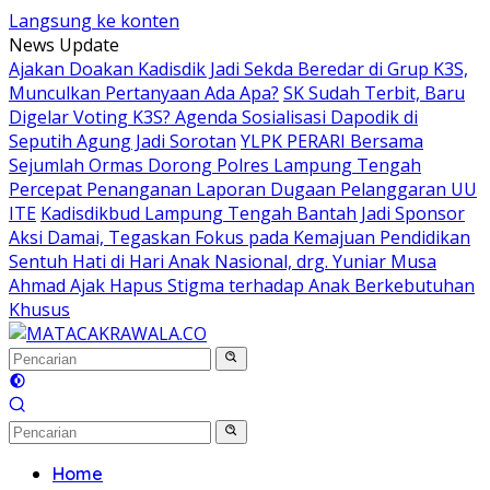
Langsung ke konten
News Update
Ajakan Doakan Kadisdik Jadi Sekda Beredar di Grup K3S,
Munculkan Pertanyaan Ada Apa?
SK Sudah Terbit, Baru
Digelar Voting K3S? Agenda Sosialisasi Dapodik di
Seputih Agung Jadi Sorotan
YLPK PERARI Bersama
Sejumlah Ormas Dorong Polres Lampung Tengah
Percepat Penanganan Laporan Dugaan Pelanggaran UU
ITE
Kadisdikbud Lampung Tengah Bantah Jadi Sponsor
Aksi Damai, Tegaskan Fokus pada Kemajuan Pendidikan
Sentuh Hati di Hari Anak Nasional, drg. Yuniar Musa
Ahmad Ajak Hapus Stigma terhadap Anak Berkebutuhan
Khusus
Home