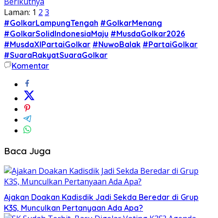
Berikutnya
Laman:
1
2
3
#GolkarLampungTengah
#GolkarMenang
#GolkarSolidIndonesiaMaju
#MusdaGolkar2026
#MusdaXIPartaiGolkar
#NuwoBalak
#PartaiGolkar
#SuaraRakyatSuaraGolkar
Komentar
Baca Juga
Ajakan Doakan Kadisdik Jadi Sekda Beredar di Grup
K3S, Munculkan Pertanyaan Ada Apa?