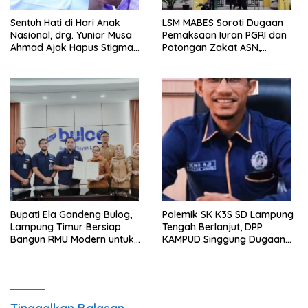
Sentuh Hati di Hari Anak
LSM MABES Soroti Dugaan
Nasional, drg. Yuniar Musa
Pemaksaan Iuran PGRI dan
Ahmad Ajak Hapus Stigma
Potongan Zakat ASN,
terhadap Anak
Ibrahim Nyerupa: Jangan
Berkebutuhan Khusus
Berlindung di Balik Jabatan
Bupati Ela Gandeng Bulog,
Polemik SK K3S SD Lampung
Lampung Timur Bersiap
Tengah Berlanjut, DPP
Bangun RMU Modern untuk
KAMPUD Singgung Dugaan
Perkuat Ketahanan Pangan
Maladministrasi