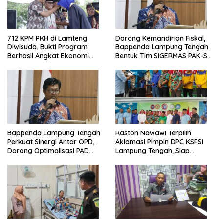
712 KPM PKH di Lamteng
Dorong Kemandirian Fiskal,
Diwisuda, Bukti Program
Bappenda Lampung Tengah
Berhasil Angkat Ekonomi
Bentuk Tim SIGERMAS PAK-SI
Warga
2025
Bappenda Lampung Tengah
Raston Nawawi Terpilih
Perkuat Sinergi Antar OPD,
Aklamasi Pimpin DPC KSPSI
Dorong Optimalisasi PAD
Lampung Tengah, Siap
Tahun 2025
Perjuangkan Kesejahteraan
Buruh