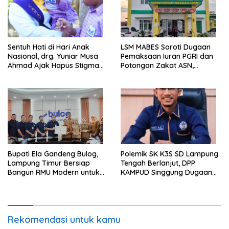
Sentuh Hati di Hari Anak
LSM MABES Soroti Dugaan
Nasional, drg. Yuniar Musa
Pemaksaan Iuran PGRI dan
Ahmad Ajak Hapus Stigma
Potongan Zakat ASN,
terhadap Anak
Ibrahim Nyerupa: Jangan
Berkebutuhan Khusus
Berlindung di Balik Jabatan
Bupati Ela Gandeng Bulog,
Polemik SK K3S SD Lampung
Lampung Timur Bersiap
Tengah Berlanjut, DPP
Bangun RMU Modern untuk
KAMPUD Singgung Dugaan
Perkuat Ketahanan Pangan
Maladministrasi
Rekomendasi untuk kamu