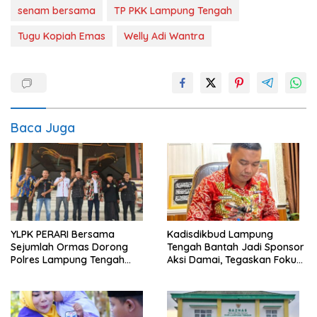
senam bersama
TP PKK Lampung Tengah
Tugu Kopiah Emas
Welly Adi Wantra
Baca Juga
YLPK PERARI Bersama
Kadisdikbud Lampung
Sejumlah Ormas Dorong
Tengah Bantah Jadi Sponsor
Polres Lampung Tengah
Aksi Damai, Tegaskan Fokus
Percepat Penanganan
pada Kemajuan Pendidikan
Laporan Dugaan
Pelanggaran UU ITE