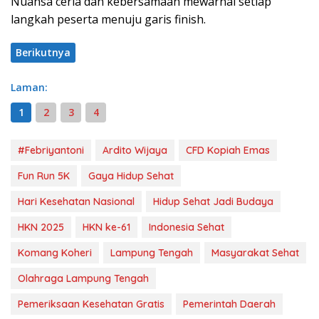
Nuansa ceria dan kebersamaan mewarnai setiap
langkah peserta menuju garis finish.
Berikutnya
Laman:
1
2
3
4
#Febriyantoni
Ardito Wijaya
CFD Kopiah Emas
Fun Run 5K
Gaya Hidup Sehat
Hari Kesehatan Nasional
Hidup Sehat Jadi Budaya
HKN 2025
HKN ke-61
Indonesia Sehat
Komang Koheri
Lampung Tengah
Masyarakat Sehat
Olahraga Lampung Tengah
Pemeriksaan Kesehatan Gratis
Pemerintah Daerah