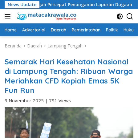
Langsung
ngah Percepat Penanganan Laporan Dugaan Pelanggaran UU IT
News Update
ke
konten
Home
Advertorial
Daerah
Pemerintahan
Politik
Hukum 
Beranda
Daerah
Lampung Tengah
Semarak Hari Kesehatan Nasional
di Lampung Tengah: Ribuan Warga
Meriahkan CFD Kopiah Emas 5K
Fun Run
9 November 2025
|
791 Views