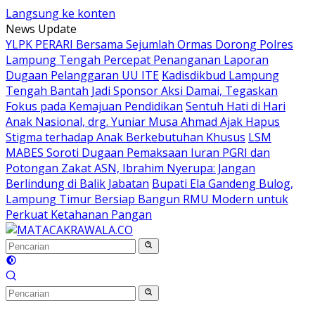
Langsung ke konten
News Update
YLPK PERARI Bersama Sejumlah Ormas Dorong Polres
Lampung Tengah Percepat Penanganan Laporan
Dugaan Pelanggaran UU ITE
Kadisdikbud Lampung
Tengah Bantah Jadi Sponsor Aksi Damai, Tegaskan
Fokus pada Kemajuan Pendidikan
Sentuh Hati di Hari
Anak Nasional, drg. Yuniar Musa Ahmad Ajak Hapus
Stigma terhadap Anak Berkebutuhan Khusus
LSM
MABES Soroti Dugaan Pemaksaan Iuran PGRI dan
Potongan Zakat ASN, Ibrahim Nyerupa: Jangan
Berlindung di Balik Jabatan
Bupati Ela Gandeng Bulog,
Lampung Timur Bersiap Bangun RMU Modern untuk
Perkuat Ketahanan Pangan