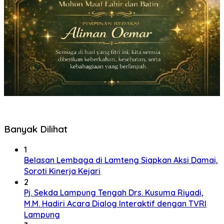
Banyak Dilihat
1
Belasan Lembaga di Lamteng Siapkan Aksi Damai,
Soroti Kinerja Kejari
2
Pj. Sekda Lampung Tengah Drs. Kusuma Riyadi,
M.M. Hadiri Acara Dialog Interaktif dengan TVRI
Lampung