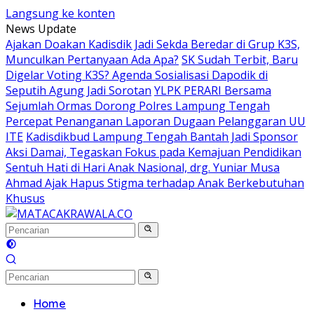
Langsung ke konten
News Update
Ajakan Doakan Kadisdik Jadi Sekda Beredar di Grup K3S,
Munculkan Pertanyaan Ada Apa?
SK Sudah Terbit, Baru
Digelar Voting K3S? Agenda Sosialisasi Dapodik di
Seputih Agung Jadi Sorotan
YLPK PERARI Bersama
Sejumlah Ormas Dorong Polres Lampung Tengah
Percepat Penanganan Laporan Dugaan Pelanggaran UU
ITE
Kadisdikbud Lampung Tengah Bantah Jadi Sponsor
Aksi Damai, Tegaskan Fokus pada Kemajuan Pendidikan
Sentuh Hati di Hari Anak Nasional, drg. Yuniar Musa
Ahmad Ajak Hapus Stigma terhadap Anak Berkebutuhan
Khusus
Home