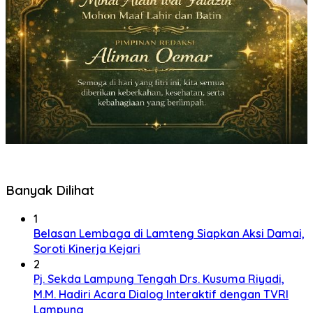
Banyak Dilihat
1
Belasan Lembaga di Lamteng Siapkan Aksi Damai,
Soroti Kinerja Kejari
2
Pj. Sekda Lampung Tengah Drs. Kusuma Riyadi,
M.M. Hadiri Acara Dialog Interaktif dengan TVRI
Lampung