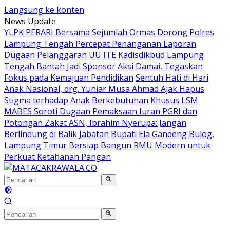
Langsung ke konten
News Update
YLPK PERARI Bersama Sejumlah Ormas Dorong Polres
Lampung Tengah Percepat Penanganan Laporan
Dugaan Pelanggaran UU ITE
Kadisdikbud Lampung
Tengah Bantah Jadi Sponsor Aksi Damai, Tegaskan
Fokus pada Kemajuan Pendidikan
Sentuh Hati di Hari
Anak Nasional, drg. Yuniar Musa Ahmad Ajak Hapus
Stigma terhadap Anak Berkebutuhan Khusus
LSM
MABES Soroti Dugaan Pemaksaan Iuran PGRI dan
Potongan Zakat ASN, Ibrahim Nyerupa: Jangan
Berlindung di Balik Jabatan
Bupati Ela Gandeng Bulog,
Lampung Timur Bersiap Bangun RMU Modern untuk
Perkuat Ketahanan Pangan