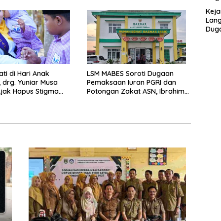
Pelanggaran UU ITE
Keja
Lang
Duga
SMA 
ti di Hari Anak
LSM MABES Soroti Dugaan
, drg. Yuniar Musa
Pemaksaan Iuran PGRI dan
jak Hapus Stigma
Potongan Zakat ASN, Ibrahim
p Anak Berkebutuhan
Nyerupa: Jangan Berlindung di
Balik Jabatan