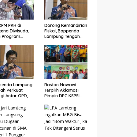
KPM PKH di
Dorong Kemandirian
eng Diwisuda,
Fiskal, Bappenda
i Program
Lampung Tengah
asil Angkat
Bentuk Tim SIGERMAS
nomi Warga
PAK-SI 2025
penda Lampung
Raston Nawawi
ah Perkuat
Terpilih Aklamasi
rgi Antar OPD,
Pimpin DPC KSPSI
ng Optimalisasi
Lampung Tengah,
 Tahun 2025
Siap Perjuangkan
Kesejahteraan Buruh