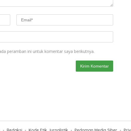
ada peramban ini untuk komentar saya berikutnya.
i
Redaksi
Kode Etik Jurnalistik
Pedoman Media Siber
Pri