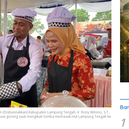
Ban
n (Disbunnakkan) Kabupaten Lampung Tengah, Ir. Rony Witono, S.T.,
nasi goreng saat mengikuti lomba memasak Hut Lampung Tengah ke
1