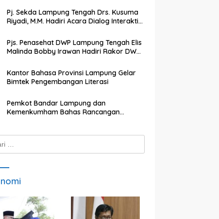
Pj. Sekda Lampung Tengah Drs. Kusuma
Riyadi, M.M. Hadiri Acara Dialog Interaktif
dengan TVRI Lampung
Pjs. Penasehat DWP Lampung Tengah Elis
Malinda Bobby Irawan Hadiri Rakor DWP
Kabupaten Lampung Tengah
Kantor Bahasa Provinsi Lampung Gelar
Bimtek Pengembangan Literasi
Pemkot Bandar Lampung dan
Kemenkumham Bahas Rancangan
Perwali Tentang Tanah dan Bangunan
k:
onomi