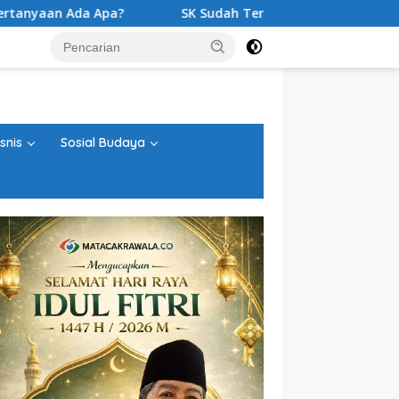
SK Sudah Terbit, Baru Digelar Voting K3S? Agenda Sosiali
snis
Sosial Budaya