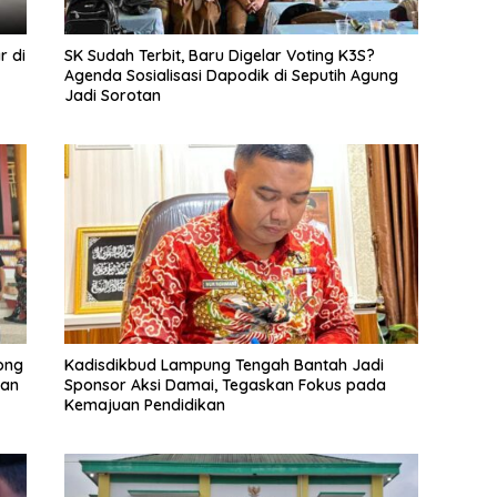
r di
SK Sudah Terbit, Baru Digelar Voting K3S?
Agenda Sosialisasi Dapodik di Seputih Agung
Jadi Sorotan
ong
Kadisdikbud Lampung Tengah Bantah Jadi
nan
Sponsor Aksi Damai, Tegaskan Fokus pada
Kemajuan Pendidikan