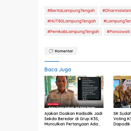
#BeritaLampungTengah
#DharmaWani
#HUT80LampungTengah
#LampungTe
#PemkabLampungTengah
#Poncowati
Komentar
Baca Juga
Ajakan Doakan Kadisdik Jadi
SK Sudah
Sekda Beredar di Grup K3S,
Voting K
Munculkan Pertanyaan Ada
Dapodik 
Apa?
Sorotan