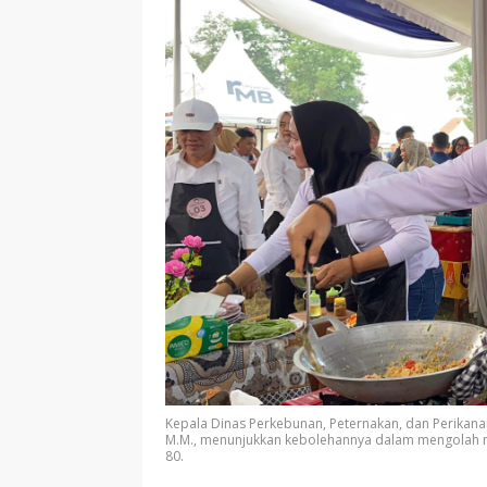
Kepala Dinas Perkebunan, Peternakan, dan Perikana
M.M., menunjukkan kebolehannya dalam mengolah 
80.