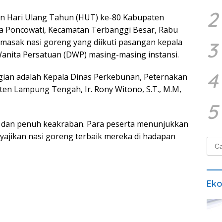
2
n Hari Ulang Tahun (HUT) ke-80 Kabupaten
 Poncowati, Kecamatan Terbanggi Besar, Rabu
masak nasi goreng yang diikuti pasangan kepala
3
nita Persatuan (DWP) masing-masing instansi.
4
agian adalah Kepala Dinas Perkebunan, Peternakan
en Lampung Tengah, Ir. Rony Witono, S.T., M.M,
5
h dan penuh keakraban. Para peserta menunjukkan
jikan nasi goreng terbaik mereka di hadapan
Cari
untu
Ek