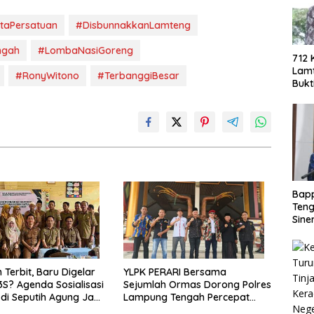
taPersatuan
#DisbunnakkanLamteng
ngah
#LombaNasiGoreng
712 
Lamt
#RonyWitono
#TerbanggiBesar
Bukt
Berh
Eko
Bap
Teng
Sine
Doro
PAD
 Terbit, Baru Digelar
YLPK PERARI Bersama
3S? Agenda Sosialisasi
Sejumlah Ormas Dorong Polres
di Seputih Agung Jadi
Lampung Tengah Percepat
Penanganan Laporan Dugaan