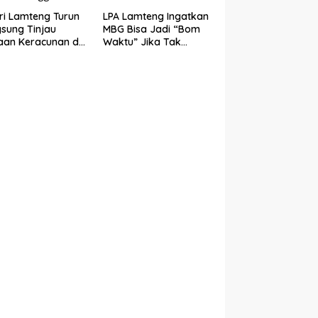
ri Lamteng Turun
LPA Lamteng Ingatkan
sung Tinjau
MBG Bisa Jadi “Bom
an Keracunan di
Waktu” Jika Tak
Negeri 1 Punggur
Ditangani Serius