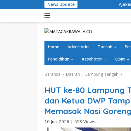
Langsung
News Update
Ajakan Doakan Kadisdik Jadi
ke
konten
Home
Advertorial
Daerah
Pe
Pendidikan
Kesehatan
Opini
Beranda
Daerah
Lampung Tengah
HUT ke-80 Lampung T
dan Ketua DWP Tamp
Memasak Nasi Goren
10 Juni 2026
|
553 Views