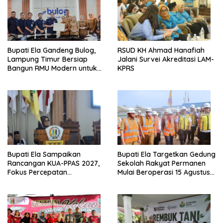
Bupati Ela Gandeng Bulog,
RSUD KH Ahmad Hanafiah
Lampung Timur Bersiap
Jalani Survei Akreditasi LAM-
Bangun RMU Modern untuk
KPRS
Perkuat Ketahanan Pangan
Bupati Ela Sampaikan
Bupati Ela Targetkan Gedung
Rancangan KUA-PPAS 2027,
Sekolah Rakyat Permanen
Fokus Percepatan
Mulai Beroperasi 15 Agustus
Infrastruktur dan Layanan
2026
Dasar