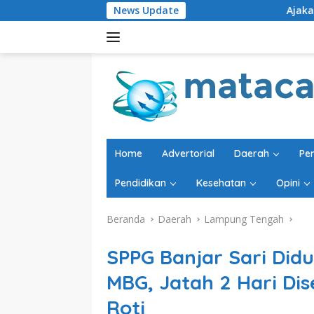
Langsung
News Update
Ajakan Doakan Kadisdik Jadi 
ke
konten
Home
Advertorial
Daerah
Pe
Pendidikan
Kesehatan
Opini
Beranda
Daerah
Lampung Tengah
SPPG Banjar Sari Did
MBG, Jatah 2 Hari Di
Roti