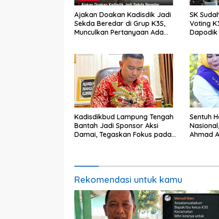
Ajakan Doakan Kadisdik Jadi
SK Sudah
Sekda Beredar di Grup K3S,
Voting K
Munculkan Pertanyaan Ada
Dapodik 
Apa?
Sorotan
Kadisdikbud Lampung Tengah
Sentuh Ha
Bantah Jadi Sponsor Aksi
Nasional
Damai, Tegaskan Fokus pada
Ahmad A
Kemajuan Pendidikan
terhada
Khusus
Rekomendasi untuk kamu