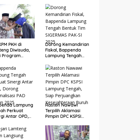
KPM PKH di
Dorong Kemandirian
eng Diwisuda,
Fiskal, Bappenda
i Program
Lampung Tengah
asil Angkat
Bentuk Tim SIGERMAS
nomi Warga
PAK-SI 2025
penda Lampung
Raston Nawawi
ah Perkuat
Terpilih Aklamasi
rgi Antar OPD,
Pimpin DPC KSPSI
ng Optimalisasi
Lampung Tengah,
 Tahun 2025
Siap Perjuangkan
Kesejahteraan Buruh