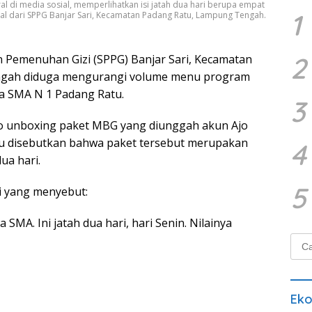
l di media sosial, memperlihatkan isi jatah dua hari berupa empat
1
sal dari SPPG Banjar Sari, Kecamatan Padang Ratu, Lampung Tengah.
2
 Pemenuhan Gizi (SPPG) Banjar Sari, Kecamatan
ngah diduga mengurangi volume menu program
wa SMA N 1 Padang Ratu.
3
eo unboxing paket MBG yang diunggah akun Ajo
o itu disebutkan bahwa paket tersebut merupakan
4
ua hari.
5
i yang menyebut:
SMA. Ini jatah dua hari, hari Senin. Nilainya
Cari
untu
Ek