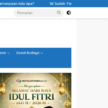
SK Sudah Terbit, Baru Digelar Voting K3S? Agenda Sosialis
snis
Sosial Budaya