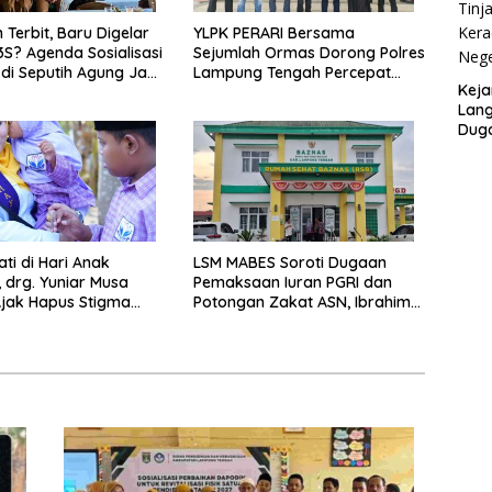
 Terbit, Baru Digelar
YLPK PERARI Bersama
3S? Agenda Sosialisasi
Sejumlah Ormas Dorong Polres
di Seputih Agung Jadi
Lampung Tengah Percepat
Keja
Penanganan Laporan Dugaan
Lang
Pelanggaran UU ITE
Duga
SMA 
ti di Hari Anak
LSM MABES Soroti Dugaan
, drg. Yuniar Musa
Pemaksaan Iuran PGRI dan
jak Hapus Stigma
Potongan Zakat ASN, Ibrahim
p Anak Berkebutuhan
Nyerupa: Jangan Berlindung di
Balik Jabatan