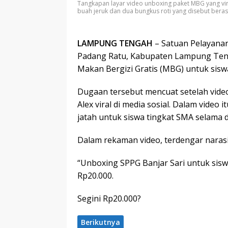
Tangkapan layar video unboxing paket MBG yang vira
buah jeruk dan dua bungkus roti yang disebut bera
LAMPUNG TENGAH
– Satuan Pelayanan
Padang Ratu, Kabupaten Lampung Te
Makan Bergizi Gratis (MBG) untuk sis
Dugaan tersebut mencuat setelah vid
Alex viral di media sosial. Dalam vide
jatah untuk siswa tingkat SMA selama d
Dalam rekaman video, terdengar naras
“Unboxing SPPG Banjar Sari untuk siswa 
Rp20.000.
Segini Rp20.000?
Berikutnya