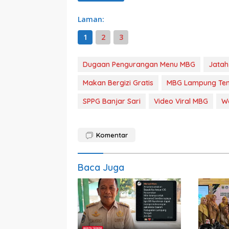
Laman:
1
2
3
Dugaan Pengurangan Menu MBG
Jatah
Makan Bergizi Gratis
MBG Lampung Te
SPPG Banjar Sari
Video Viral MBG
Wa
Komentar
Baca Juga