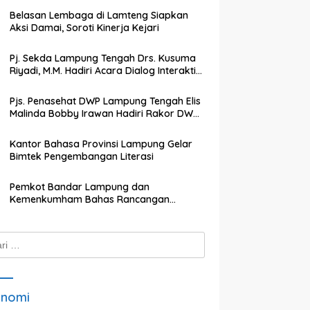
Belasan Lembaga di Lamteng Siapkan
Aksi Damai, Soroti Kinerja Kejari
Pj. Sekda Lampung Tengah Drs. Kusuma
Riyadi, M.M. Hadiri Acara Dialog Interaktif
dengan TVRI Lampung
Pjs. Penasehat DWP Lampung Tengah Elis
Malinda Bobby Irawan Hadiri Rakor DWP
Kabupaten Lampung Tengah
Kantor Bahasa Provinsi Lampung Gelar
Bimtek Pengembangan Literasi
Pemkot Bandar Lampung dan
Kemenkumham Bahas Rancangan
Perwali Tentang Tanah dan Bangunan
k:
onomi