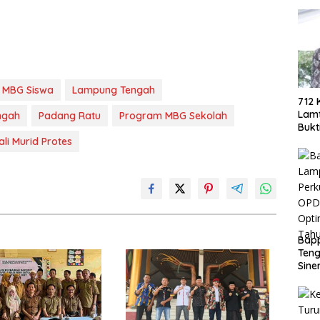
 MBG Siswa
Lampung Tengah
712 
Lamt
ngah
Padang Ratu
Program MBG Sekolah
Bukt
Berh
li Murid Protes
Eko
Bap
Teng
Sine
Doro
PAD