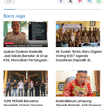
Baca Juga
Ajakan Doakan Kadisdik
SK Sudah Terbit, Baru Digelar
Jadi Sekda Beredar di Grup
Voting K3S? Agenda
K3S, Munculkan Pertanyaan
Sosialisasi Dapodik di
Ada Apa?
Seputih Agung Jadi Sorotan
YLPK PERARI Bersama
Kadisdikbud Lampung
Sejumlah Ormas Dorong
Tengah Bantah Jadi Sponsor