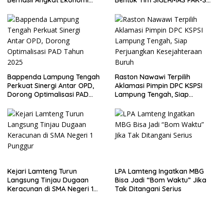
Berhasil Angkat Ekonomi
Bentuk Tim SIGERMAS PAK-SI
Warga
2025
Bappenda Lampung Tengah
Raston Nawawi Terpilih
Perkuat Sinergi Antar OPD,
Aklamasi Pimpin DPC KSPSI
Dorong Optimalisasi PAD
Lampung Tengah, Siap
Tahun 2025
Perjuangkan Kesejahteraan
Buruh
Kejari Lamteng Turun
LPA Lamteng Ingatkan MBG
Langsung Tinjau Dugaan
Bisa Jadi “Bom Waktu” Jika
Keracunan di SMA Negeri 1
Tak Ditangani Serius
Punggur