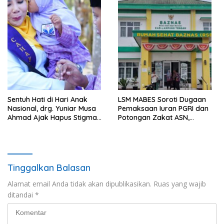
Pelanggaran UU ITE
Sentuh Hati di Hari Anak
LSM MABES Soroti Dugaan
Nasional, drg. Yuniar Musa
Pemaksaan Iuran PGRI dan
Ahmad Ajak Hapus Stigma
Potongan Zakat ASN,
terhadap Anak
Ibrahim Nyerupa: Jangan
Berkebutuhan Khusus
Berlindung di Balik Jabatan
Tinggalkan Balasan
Alamat email Anda tidak akan dipublikasikan.
Ruas yang wajib
ditandai
*