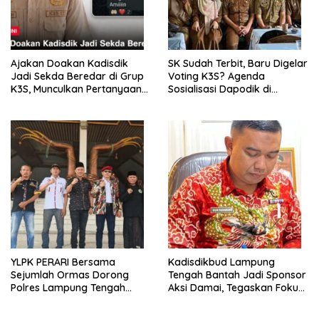
Ajakan Doakan Kadisdik
SK Sudah Terbit, Baru Digelar
Jadi Sekda Beredar di Grup
Voting K3S? Agenda
K3S, Munculkan Pertanyaan
Sosialisasi Dapodik di
Ada Apa?
Seputih Agung Jadi Sorotan
YLPK PERARI Bersama
Kadisdikbud Lampung
Sejumlah Ormas Dorong
Tengah Bantah Jadi Sponsor
Polres Lampung Tengah
Aksi Damai, Tegaskan Fokus
Percepat Penanganan
pada Kemajuan Pendidikan
Laporan Dugaan