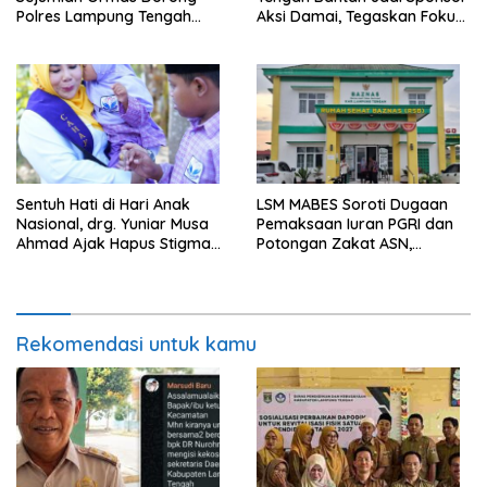
Polres Lampung Tengah
Aksi Damai, Tegaskan Fokus
Percepat Penanganan
pada Kemajuan Pendidikan
Laporan Dugaan
Pelanggaran UU ITE
Sentuh Hati di Hari Anak
LSM MABES Soroti Dugaan
Nasional, drg. Yuniar Musa
Pemaksaan Iuran PGRI dan
Ahmad Ajak Hapus Stigma
Potongan Zakat ASN,
terhadap Anak
Ibrahim Nyerupa: Jangan
Berkebutuhan Khusus
Berlindung di Balik Jabatan
Rekomendasi untuk kamu