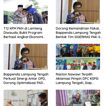
712 KPM PKH di Lamteng
Dorong Kemandirian Fiskal,
Diwisuda, Bukti Program
Bappenda Lampung Tengah
Berhasil Angkat Ekonomi
Bentuk Tim SIGERMAS PAK-SI
Warga
2025
Bappenda Lampung Tengah
Raston Nawawi Terpilih
Perkuat Sinergi Antar OPD,
Aklamasi Pimpin DPC KSPSI
Dorong Optimalisasi PAD
Lampung Tengah, Siap
Tahun 2025
Perjuangkan Kesejahteraan
Buruh