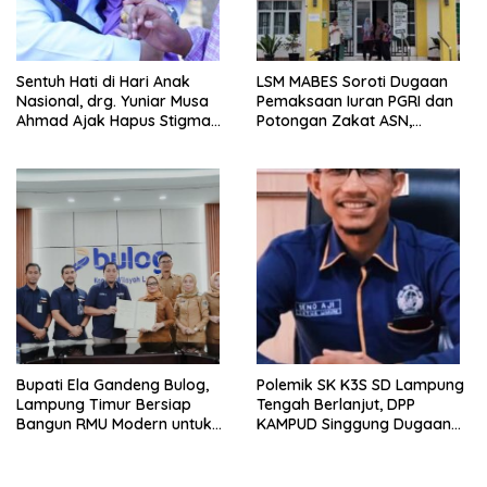
Sentuh Hati di Hari Anak
LSM MABES Soroti Dugaan
Nasional, drg. Yuniar Musa
Pemaksaan Iuran PGRI dan
Ahmad Ajak Hapus Stigma
Potongan Zakat ASN,
terhadap Anak
Ibrahim Nyerupa: Jangan
Berkebutuhan Khusus
Berlindung di Balik Jabatan
Bupati Ela Gandeng Bulog,
Polemik SK K3S SD Lampung
Lampung Timur Bersiap
Tengah Berlanjut, DPP
Bangun RMU Modern untuk
KAMPUD Singgung Dugaan
Perkuat Ketahanan Pangan
Maladministrasi