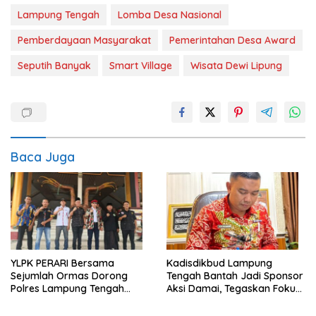
Lampung Tengah
Lomba Desa Nasional
Pemberdayaan Masyarakat
Pemerintahan Desa Award
Seputih Banyak
Smart Village
Wisata Dewi Lipung
Baca Juga
YLPK PERARI Bersama
Kadisdikbud Lampung
Sejumlah Ormas Dorong
Tengah Bantah Jadi Sponsor
Polres Lampung Tengah
Aksi Damai, Tegaskan Fokus
Percepat Penanganan
pada Kemajuan Pendidikan
Laporan Dugaan