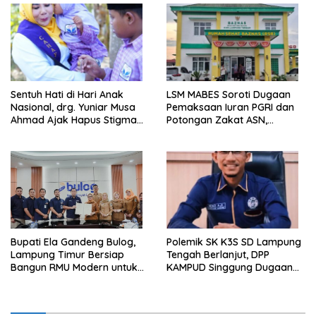
Pelanggaran UU ITE
Sentuh Hati di Hari Anak
LSM MABES Soroti Dugaan
Nasional, drg. Yuniar Musa
Pemaksaan Iuran PGRI dan
Ahmad Ajak Hapus Stigma
Potongan Zakat ASN,
terhadap Anak
Ibrahim Nyerupa: Jangan
Berkebutuhan Khusus
Berlindung di Balik Jabatan
Bupati Ela Gandeng Bulog,
Polemik SK K3S SD Lampung
Lampung Timur Bersiap
Tengah Berlanjut, DPP
Bangun RMU Modern untuk
KAMPUD Singgung Dugaan
Perkuat Ketahanan Pangan
Maladministrasi