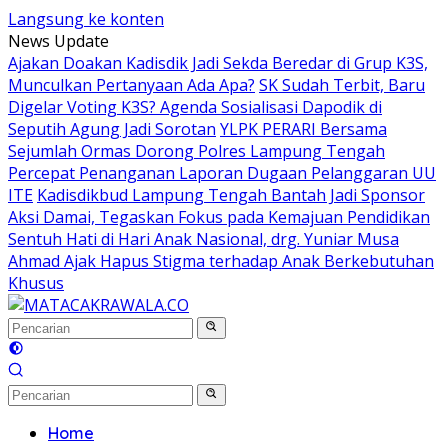
Langsung ke konten
News Update
Ajakan Doakan Kadisdik Jadi Sekda Beredar di Grup K3S,
Munculkan Pertanyaan Ada Apa?
SK Sudah Terbit, Baru
Digelar Voting K3S? Agenda Sosialisasi Dapodik di
Seputih Agung Jadi Sorotan
YLPK PERARI Bersama
Sejumlah Ormas Dorong Polres Lampung Tengah
Percepat Penanganan Laporan Dugaan Pelanggaran UU
ITE
Kadisdikbud Lampung Tengah Bantah Jadi Sponsor
Aksi Damai, Tegaskan Fokus pada Kemajuan Pendidikan
Sentuh Hati di Hari Anak Nasional, drg. Yuniar Musa
Ahmad Ajak Hapus Stigma terhadap Anak Berkebutuhan
Khusus
Home