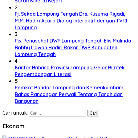
Soroti Kinerja Kejari
2
Pj. Sekda Lampung Tengah Drs. Kusuma Riyadi,
M.M. Hadiri Acara Dialog Interaktif dengan TVRI
Lampung
3
Pjs. Penasehat DWP Lampung Tengah Elis Malinda
Bobby Irawan Hadiri Rakor DWP Kabupaten
Lampung Tengah
4
Kantor Bahasa Provinsi Lampung Gelar Bimtek
Pengembangan Literasi
5
Pemkot Bandar Lampung dan Kemenkumham
Bahas Rancangan Perwali Tentang Tanah dan
Bangunan
Cari untuk:
Ekonomi