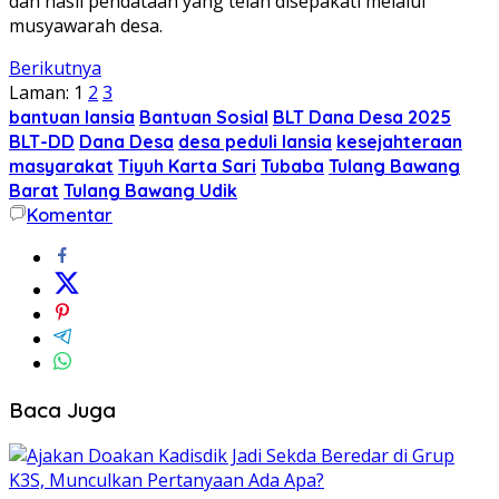
dan hasil pendataan yang telah disepakati melalui
musyawarah desa.
Berikutnya
Laman:
1
2
3
bantuan lansia
Bantuan Sosial
BLT Dana Desa 2025
BLT-DD
Dana Desa
desa peduli lansia
kesejahteraan
masyarakat
Tiyuh Karta Sari
Tubaba
Tulang Bawang
Barat
Tulang Bawang Udik
Komentar
Baca Juga