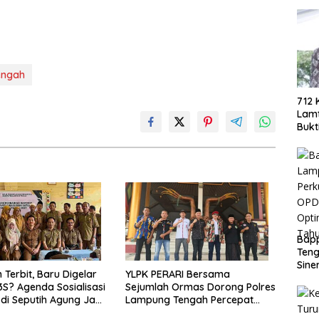
engah
712 
Lamt
Bukt
Berh
Eko
Bap
Teng
Sine
 Terbit, Baru Digelar
YLPK PERARI Bersama
Doro
3S? Agenda Sosialisasi
Sejumlah Ormas Dorong Polres
PAD
di Seputih Agung Jadi
Lampung Tengah Percepat
Penanganan Laporan Dugaan