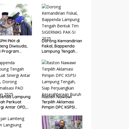
KPM PKH di
Dorong Kemandirian
eng Diwisuda,
Fiskal, Bappenda
i Program
Lampung Tengah
asil Angkat
Bentuk Tim SIGERMAS
nomi Warga
PAK-SI 2025
penda Lampung
Raston Nawawi
ah Perkuat
Terpilih Aklamasi
rgi Antar OPD,
Pimpin DPC KSPSI
ng Optimalisasi
Lampung Tengah,
 Tahun 2025
Siap Perjuangkan
Kesejahteraan Buruh