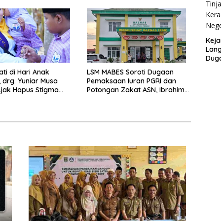
Pelanggaran UU ITE
Keja
Lang
Duga
SMA 
ti di Hari Anak
LSM MABES Soroti Dugaan
, drg. Yuniar Musa
Pemaksaan Iuran PGRI dan
jak Hapus Stigma
Potongan Zakat ASN, Ibrahim
p Anak Berkebutuhan
Nyerupa: Jangan Berlindung di
Balik Jabatan