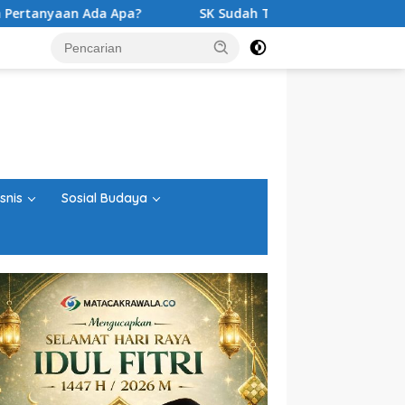
a?
SK Sudah Terbit, Baru Digelar Voting K3S? Agenda So
snis
Sosial Budaya