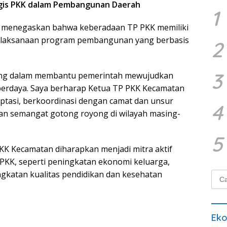
egis PKK dalam Pembangunan Daerah
1
ya menegaskan bahwa keberadaan TP PKK memiliki
pelaksanaan program pembangunan yang berbasis
2
3
ting dalam membantu pemerintah mewujudkan
 berdaya. Saya berharap Ketua TP PKK Kecamatan
aptasi, berkoordinasi dengan camat dan unsur
4
an semangat gotong royong di wilayah masing-
5
K Kecamatan diharapkan menjadi mitra aktif
KK, seperti peningkatan ekonomi keluarga,
gkatan kualitas pendidikan dan kesehatan
Cari
untu
Ek