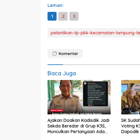
Laman:
1
2
3
pelantikan-tp-pkk-kecamatan-lampung-t
Komentar
Baca Juga
Ajakan Doakan Kadisdik Jadi
SK Sudah
Sekda Beredar di Grup K3S,
Voting K
Munculkan Pertanyaan Ada
Dapodik 
Apa?
Sorotan