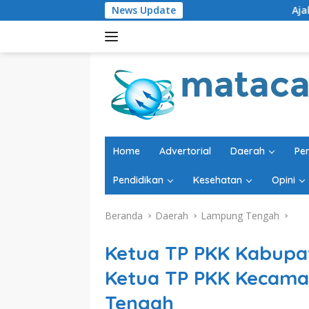
Langsung
News Update
Ajakan Doakan Kadisdik
ke
konten
Home
Advertorial
Daerah
Pe
Pendidikan
Kesehatan
Opini
Beranda
Daerah
Lampung Tengah
Ketua TP PKK Kabupa
Ketua TP PKK Kecam
Tengah