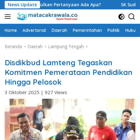
Langsung
S, Munculkan Pertanyaan Ada Apa?
News Update
SK Sudah Terbit, Bar
ke
konten
Home
Advertorial
Daerah
Pemerintahan
Politik
Hukum 
Beranda
Daerah
Lampung Tengah
Disdikbud Lamteng Tegaskan
Komitmen Pemerataan Pendidikan
Hingga Pelosok
3 Oktober 2025
|
927 Views