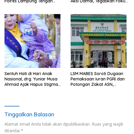
Polres Lampung Tengah
Aksi Damai, Tegaskan Fokus
Percepat Penanganan
pada Kemajuan Pendidikan
Laporan Dugaan
Pelanggaran UU ITE
Sentuh Hati di Hari Anak
LSM MABES Soroti Dugaan
Nasional, drg. Yuniar Musa
Pemaksaan Iuran PGRI dan
Ahmad Ajak Hapus Stigma
Potongan Zakat ASN,
terhadap Anak
Ibrahim Nyerupa: Jangan
Berkebutuhan Khusus
Berlindung di Balik Jabatan
Tinggalkan Balasan
Alamat email Anda tidak akan dipublikasikan.
Ruas yang wajib
ditandai
*