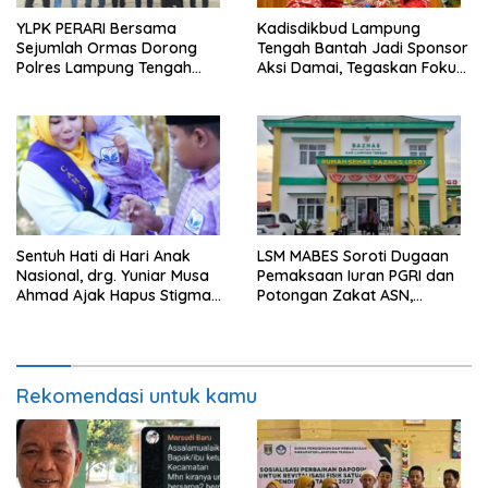
YLPK PERARI Bersama
Kadisdikbud Lampung
Sejumlah Ormas Dorong
Tengah Bantah Jadi Sponsor
Polres Lampung Tengah
Aksi Damai, Tegaskan Fokus
Percepat Penanganan
pada Kemajuan Pendidikan
Laporan Dugaan
Pelanggaran UU ITE
Sentuh Hati di Hari Anak
LSM MABES Soroti Dugaan
Nasional, drg. Yuniar Musa
Pemaksaan Iuran PGRI dan
Ahmad Ajak Hapus Stigma
Potongan Zakat ASN,
terhadap Anak
Ibrahim Nyerupa: Jangan
Berkebutuhan Khusus
Berlindung di Balik Jabatan
Rekomendasi untuk kamu