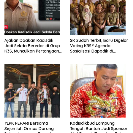
Ajakan Doakan Kadisdik
SK Sudah Terbit, Baru Digelar
Jadi Sekda Beredar di Grup
Voting K3S? Agenda
K3S, Munculkan Pertanyaan
Sosialisasi Dapodik di
Ada Apa?
Seputih Agung Jadi Sorotan
YLPK PERARI Bersama
Kadisdikbud Lampung
Sejumlah Ormas Dorong
Tengah Bantah Jadi Sponsor