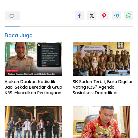
Baca Juga
Ajakan Doakan Kadisdik
SK Sudah Terbit, Baru Digelar
Jadi Sekda Beredar di Grup
Voting K3S? Agenda
K3S, Munculkan Pertanyaan
Sosialisasi Dapodik di
Ada Apa?
Seputih Agung Jadi Sorotan