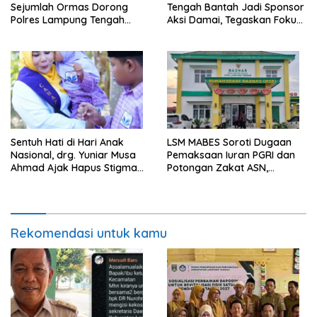
Sejumlah Ormas Dorong
Tengah Bantah Jadi Sponsor
Polres Lampung Tengah
Aksi Damai, Tegaskan Fokus
Percepat Penanganan
pada Kemajuan Pendidikan
Laporan Dugaan
Pelanggaran UU ITE
Sentuh Hati di Hari Anak
LSM MABES Soroti Dugaan
Nasional, drg. Yuniar Musa
Pemaksaan Iuran PGRI dan
Ahmad Ajak Hapus Stigma
Potongan Zakat ASN,
terhadap Anak
Ibrahim Nyerupa: Jangan
Berkebutuhan Khusus
Berlindung di Balik Jabatan
Rekomendasi untuk kamu