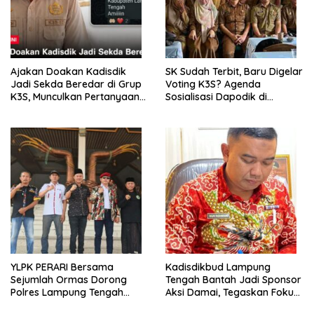
Ajakan Doakan Kadisdik
SK Sudah Terbit, Baru Digelar
Jadi Sekda Beredar di Grup
Voting K3S? Agenda
K3S, Munculkan Pertanyaan
Sosialisasi Dapodik di
Ada Apa?
Seputih Agung Jadi Sorotan
YLPK PERARI Bersama
Kadisdikbud Lampung
Sejumlah Ormas Dorong
Tengah Bantah Jadi Sponsor
Polres Lampung Tengah
Aksi Damai, Tegaskan Fokus
Percepat Penanganan
pada Kemajuan Pendidikan