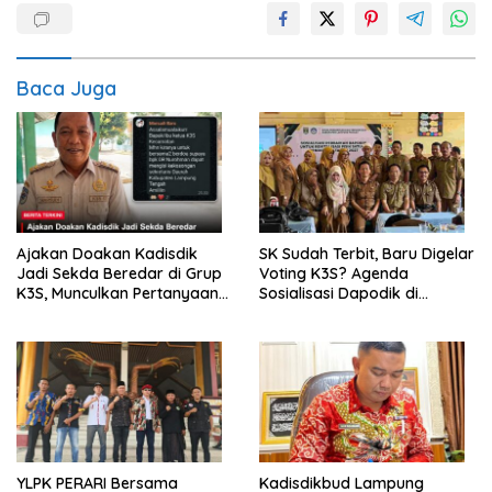
Baca Juga
Ajakan Doakan Kadisdik
SK Sudah Terbit, Baru Digelar
Jadi Sekda Beredar di Grup
Voting K3S? Agenda
K3S, Munculkan Pertanyaan
Sosialisasi Dapodik di
Ada Apa?
Seputih Agung Jadi Sorotan
YLPK PERARI Bersama
Kadisdikbud Lampung