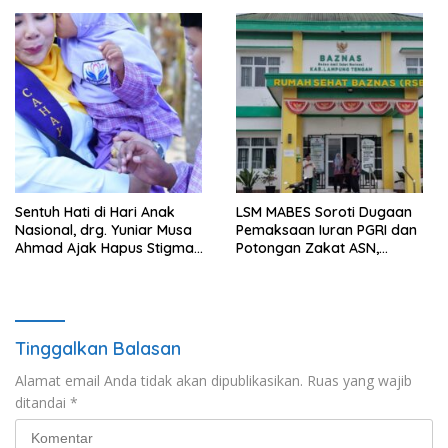
Laporan Dugaan
Pelanggaran UU ITE
Sentuh Hati di Hari Anak
LSM MABES Soroti Dugaan
Nasional, drg. Yuniar Musa
Pemaksaan Iuran PGRI dan
Ahmad Ajak Hapus Stigma
Potongan Zakat ASN,
terhadap Anak
Ibrahim Nyerupa: Jangan
Berkebutuhan Khusus
Berlindung di Balik Jabatan
Tinggalkan Balasan
Alamat email Anda tidak akan dipublikasikan.
Ruas yang wajib
ditandai
*