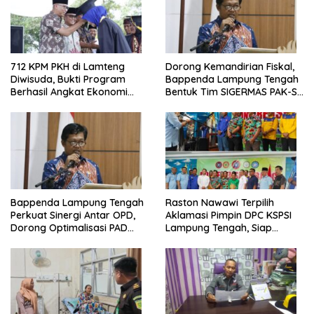
712 KPM PKH di Lamteng
Dorong Kemandirian Fiskal,
Diwisuda, Bukti Program
Bappenda Lampung Tengah
Berhasil Angkat Ekonomi
Bentuk Tim SIGERMAS PAK-SI
Warga
2025
Bappenda Lampung Tengah
Raston Nawawi Terpilih
Perkuat Sinergi Antar OPD,
Aklamasi Pimpin DPC KSPSI
Dorong Optimalisasi PAD
Lampung Tengah, Siap
Tahun 2025
Perjuangkan Kesejahteraan
Buruh