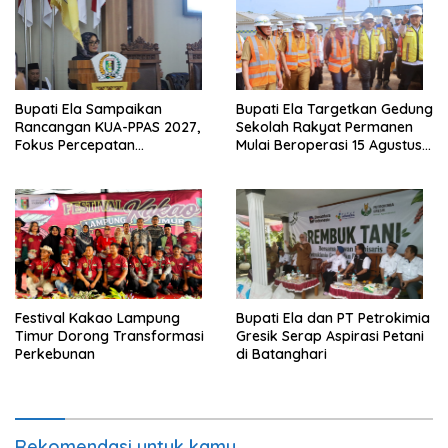
Bupati Ela Sampaikan
Bupati Ela Targetkan Gedung
Rancangan KUA-PPAS 2027,
Sekolah Rakyat Permanen
Fokus Percepatan
Mulai Beroperasi 15 Agustus
Infrastruktur dan Layanan
2026
Dasar
‎Festival Kakao Lampung
Bupati Ela dan PT Petrokimia
Timur Dorong Transformasi
Gresik Serap Aspirasi Petani
Perkebunan
di Batanghari
Rekomendasi untuk kamu