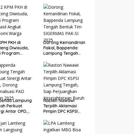
KPM PKH di
Dorong Kemandirian
eng Diwisuda,
Fiskal, Bappenda
i Program
Lampung Tengah
asil Angkat
Bentuk Tim SIGERMAS
nomi Warga
PAK-SI 2025
penda Lampung
Raston Nawawi
ah Perkuat
Terpilih Aklamasi
rgi Antar OPD,
Pimpin DPC KSPSI
ng Optimalisasi
Lampung Tengah,
 Tahun 2025
Siap Perjuangkan
Kesejahteraan Buruh