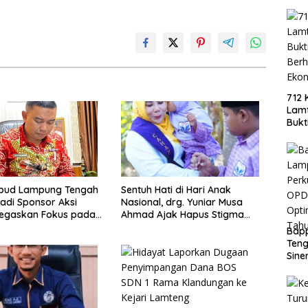
712 
Lamt
Bukt
Berh
Eko
kbud Lampung Tengah
Sentuh Hati di Hari Anak
adi Sponsor Aksi
Nasional, drg. Yuniar Musa
Tegaskan Fokus pada
Ahmad Ajak Hapus Stigma
n Pendidikan
terhadap Anak Berkebutuhan
Bap
Khusus
Teng
Sine
Doro
PAD