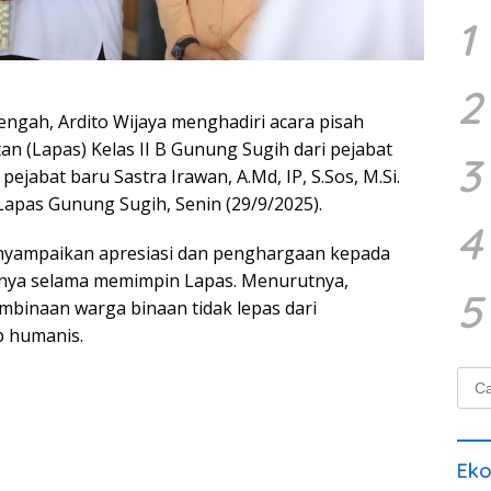
1
2
ngah, Ardito Wijaya menghadiri acara pisah
 (Lapas) Kelas II B Gunung Sugih dari pejabat
3
pejabat baru Sastra Irawan, A.Md, IP, S.Sos, M.Si.
Lapas Gunung Sugih, Senin (29/9/2025).
4
nyampaikan apresiasi dan penghargaan kepada
nnya selama memimpin Lapas. Menurutnya,
5
embinaan warga binaan tidak lepas dari
 humanis.
Cari
untu
Ek