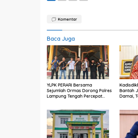
Komentar
Baca Juga
YLPK PERARI Bersama
Kadisdi
Sejumlah Ormas Dorong Polres
Bantah J
Lampung Tengah Percepat
Damai, 
Penanganan Laporan Dugaan
Kemajua
Pelanggaran UU ITE