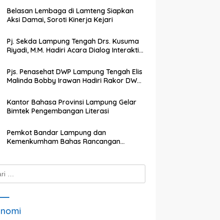
Belasan Lembaga di Lamteng Siapkan
Aksi Damai, Soroti Kinerja Kejari
Pj. Sekda Lampung Tengah Drs. Kusuma
Riyadi, M.M. Hadiri Acara Dialog Interaktif
dengan TVRI Lampung
Pjs. Penasehat DWP Lampung Tengah Elis
Malinda Bobby Irawan Hadiri Rakor DWP
Kabupaten Lampung Tengah
Kantor Bahasa Provinsi Lampung Gelar
Bimtek Pengembangan Literasi
Pemkot Bandar Lampung dan
Kemenkumham Bahas Rancangan
Perwali Tentang Tanah dan Bangunan
k:
onomi