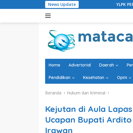
Langsung
News Update
YLPK PERARI Bersama Sejum
ke
konten
Home
Advertorial
Daerah
Pe
Pendidikan
Kesehatan
Opini
Beranda
Hukum dan Kriminal
Kejutan di Aula Lapas
Ucapan Bupati Ardito
Irawan