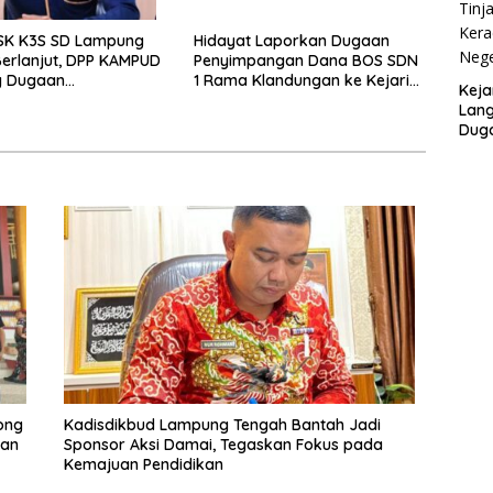
 SK K3S SD Lampung
Hidayat Laporkan Dugaan
erlanjut, DPP KAMPUD
Penyimpangan Dana BOS SDN
g Dugaan
1 Rama Klandungan ke Kejari
Keja
istrasi
Lamteng
Lang
Duga
SMA 
ong
Kadisdikbud Lampung Tengah Bantah Jadi
nan
Sponsor Aksi Damai, Tegaskan Fokus pada
Kemajuan Pendidikan