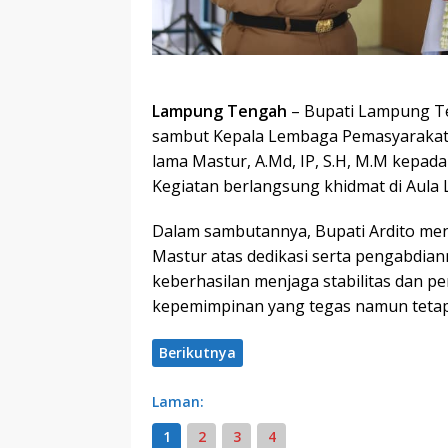
Lampung Tengah
– Bupati Lampung Te
sambut Kepala Lembaga Pemasyarakatan
lama Mastur, A.Md, IP, S.H, M.M kepada 
Kegiatan berlangsung khidmat di Aula 
Dalam sambutannya, Bupati Ardito me
Mastur atas dedikasi serta pengabdia
keberhasilan menjaga stabilitas dan p
kepemimpinan yang tegas namun tetap
Berikutnya
Laman:
1
2
3
4