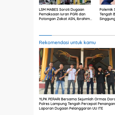
LSM MABES Soroti Dugaan
Polemik
Pemaksaan Iuran PGRI dan
Tengah B
Potongan Zakat ASN, Ibrahim
Singgun
Nyerupa: Jangan Berlindung di
Maladmin
Balik Jabatan
Rekomendasi untuk kamu
YLPK PERARI Bersama Sejumlah Ormas Dor
Polres Lampung Tengah Percepat Penanga
Laporan Dugaan Pelanggaran UU ITE