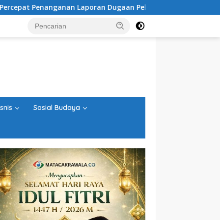
n Laporan Dugaan Pelanggaran UU ITE
Kadisdikbud La
snis
Sosial Budaya